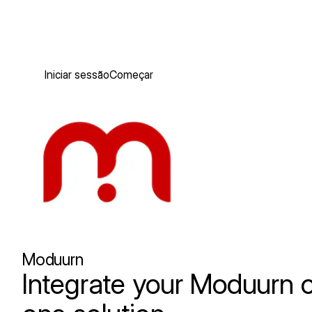
Iniciar sessão
Começar
Moduurn
Integrate your Moduurn or